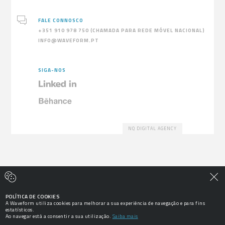

FALE CONNOSCO
+351 910 978 750 (CHAMADA PARA REDE MÓVEL NACIONAL)
INFO@WAVEFORM.PT
SIGA-NOS


NQ DIGITAL AGENCY


POLÍTICA DE COOKIES
A Waveform utiliza cookies para melhorar a sua experiência de navegação e para fins
estatísticos.
Ao navegar está a consentir a sua utilização.
Saiba mais